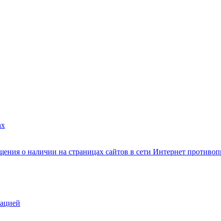
ах
ения о наличии на страницах сайтов в сети Интернет противо
зацией