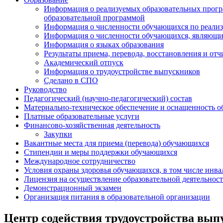
Информация о реализуемых образовательных програ
образовательной программой
Информация о численности обучающихся по реали
Информация о численности обучающихся, являющ
Информация о языках образования
Результаты приема, перевода, восстановления и от
Академический отпуск
Информация о трудоустройстве выпускников
Сделано в СПО
Руководство
Педагогический (научно-педагогический) состав
Материально-техническое обеспечение и оснащенность об
Платные образовательные услуги
Финансово-хозяйственная деятельность
Закупки
Вакантные места для приема (перевода) обучающихся
Стипендии и меры поддержки обучающихся
Международное сотрудничество
Условия охраны здоровья обучающихся, в том числе инв
Лицензия на осуществление образовательной деятельнос
Демонстрационный экзамен
Организация питания в образовательной организации
Центр содействия трудоустройства вып