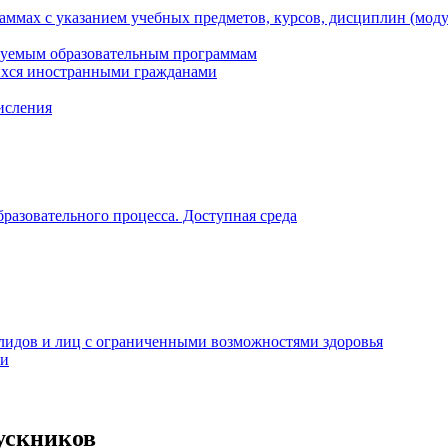
ммах с указанием учебных предметов, курсов, дисциплин (мод
зуемым образовательным программам
ихся иностранными гражданами
числения
разовательного процесса. Доступная среда
алидов и лиц с ограниченными возможностями здоровья
ти
ускников