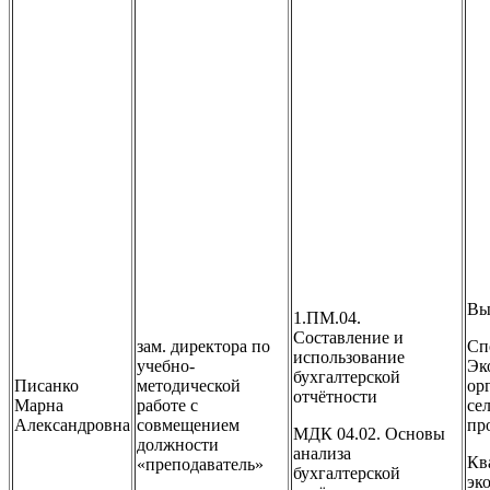
Вы
1.ПМ.04.
Составление и
зам. директора по
Сп
использование
учебно-
Эк
бухгалтерской
Писанко
методической
ор
отчётности
Марна
работе с
се
Александровна
совмещением
пр
МДК 04.02. Основы
должности
анализа
Кв
«преподаватель»
бухгалтерской
эк