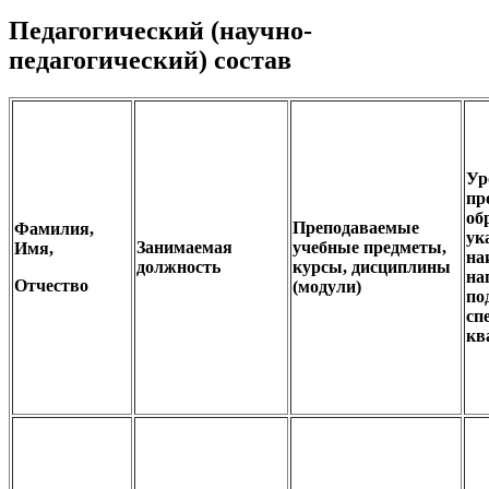
Педагогический (научно-
педагогический) состав
Ур
пр
об
Преподаваемые
Фамилия,
ук
Занимаемая
учебные предметы,
Имя,
на
должность
курсы, дисциплины
на
Отчество
(модули)
по
сп
кв