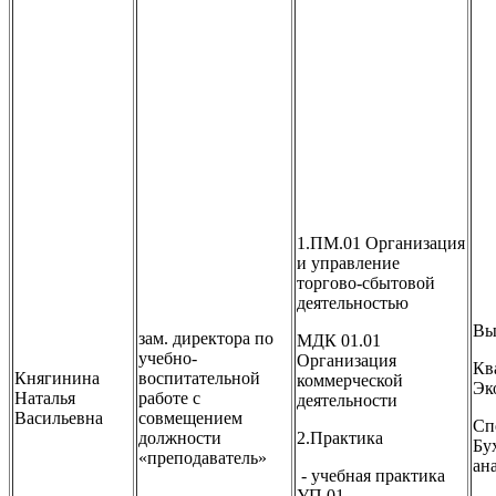
1.ПМ.01 Организация
и управление
торгово-сбытовой
деятельностью
Вы
зам. директора по
МДК 01.01
учебно-
Организация
Кв
Княгинина
воспитательной
коммерческой
Эк
Наталья
работе с
деятельности
Васильевна
совмещением
Сп
должности
2.Практика
Бу
«преподаватель»
ан
- учебная практика
УП.01