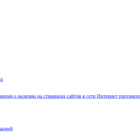
ах
ения о наличии на страницах сайтов в сети Интернет противо
зацией