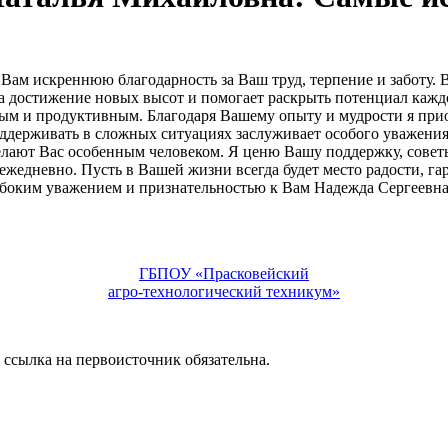
м искреннюю благодарность за Ваш труд, терпение и заботу. В
 на достижение новых высот и помогает раскрыть потенциал каж
ым и продуктивным. Благодаря Вашему опыту и мудрости я прио
оддерживать в сложных ситуациях заслуживает особого уважени
елают Вас особенным человеком. Я ценю Вашу поддержку, совет
жедневно. Пусть в Вашей жизни всегда будет место радости, гар
глубоким уважением и признательностью к Вам Надежда Сергее
ГБПОУ «Прасковейский
агро-технологический техникум»
сылка на первоисточник обязательна.