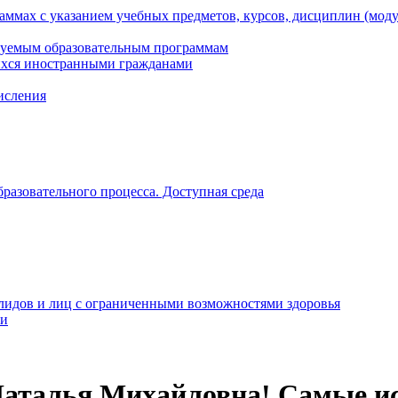
ммах с указанием учебных предметов, курсов, дисциплин (мод
зуемым образовательным программам
ихся иностранными гражданами
числения
разовательного процесса. Доступная среда
алидов и лиц с ограниченными возможностями здоровья
ти
Наталья Михайловна! Самые ис