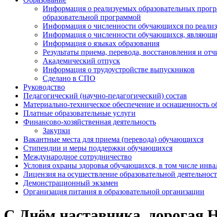
Информация о реализуемых образовательных програ
образовательной программой
Информация о численности обучающихся по реали
Информация о численности обучающихся, являющ
Информация о языках образования
Результаты приема, перевода, восстановления и от
Академический отпуск
Информация о трудоустройстве выпускников
Сделано в СПО
Руководство
Педагогический (научно-педагогический) состав
Материально-техническое обеспечение и оснащенность об
Платные образовательные услуги
Финансово-хозяйственная деятельность
Закупки
Вакантные места для приема (перевода) обучающихся
Стипендии и меры поддержки обучающихся
Международное сотрудничество
Условия охраны здоровья обучающихся, в том числе инв
Лицензия на осуществление образовательной деятельнос
Демонстрационный экзамен
Организация питания в образовательной организации
С Днём наставника, дорогая 