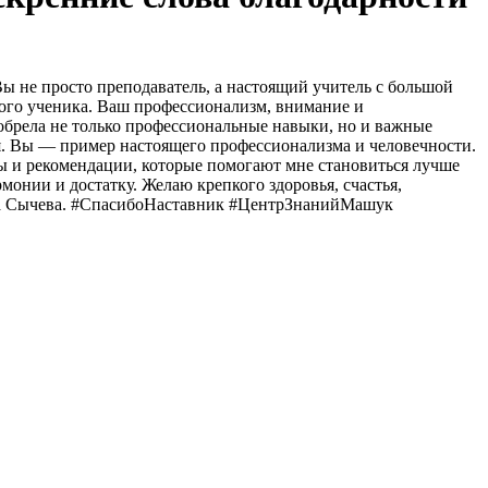
ы не просто преподаватель, а настоящий учитель с большой
дого ученика. Ваш профессионализм, внимание и
брела не только профессиональные навыки, но и важные
я. Вы — пример настоящего профессионализма и человечности.
ы и рекомендации, которые помогают мне становиться лучше
монии и достатку. Желаю крепкого здоровья, счастья,
вна Сычева. #СпасибоНаставник #ЦентрЗнанийМашук