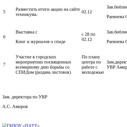
Зав.библи
Разместить итоги акции на сайте
5
02.12
техникума.
Раевнева 
Выставка с
Зав.библи
с 28 по
6
02.12
Книг и журналов о спиде
Раевнева 
Участие в городских
По плану
мероприятиях посвященных
центра по
Зам.дирек
7
всемирному дню борьбы со
работе с
УВР Амир
СПИДом (раздача листовок)
молодежью
Зам. директора по УВР
А.С. Амиров