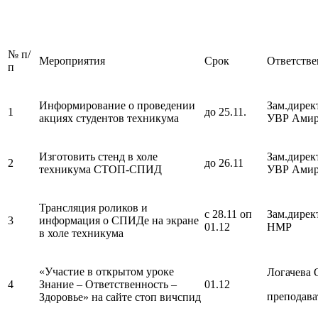
№ п/
Мероприятия
Срок
Ответств
п
Информирование о проведении
Зам.дирек
1
до 25.11.
акциях студентов техникума
УВР Амир
Изготовить стенд в холе
Зам.дирек
2
до 26.11
техникума СТОП-СПИД
УВР Амир
Трансляция роликов и
с 28.11 оп
Зам.дирек
3
информация о СПИДе на экране
01.12
НМР
в холе техникума
«Участие в открытом уроке
Логачева 
4
Знание – Ответственность –
01.12
преподава
Здоровье» на сайте стоп вичспид