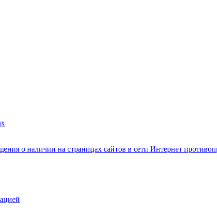
ах
ения о наличии на страницах сайтов в сети Интернет противо
зацией