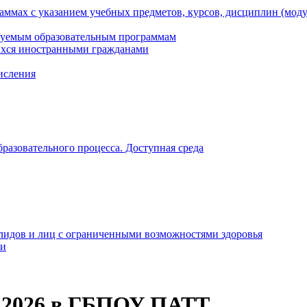
ммах с указанием учебных предметов, курсов, дисциплин (мод
зуемым образовательным программам
ихся иностранными гражданами
числения
разовательного процесса. Доступная среда
алидов и лиц с ограниченными возможностями здоровья
ти
 2026 в ГБПОУ ПАТТ