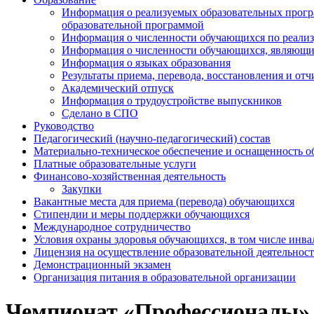
Информация о реализуемых образовательных програ
образовательной программой
Информация о численности обучающихся по реали
Информация о численности обучающихся, являющ
Информация о языках образования
Результаты приема, перевода, восстановления и от
Академический отпуск
Информация о трудоустройстве выпускников
Сделано в СПО
Руководство
Педагогический (научно-педагогический) состав
Материально-техническое обеспечение и оснащенность об
Платные образовательные услуги
Финансово-хозяйственная деятельность
Закупки
Вакантные места для приема (перевода) обучающихся
Стипендии и меры поддержки обучающихся
Международное сотрудничество
Условия охраны здоровья обучающихся, в том числе инв
Лицензия на осуществление образовательной деятельнос
Демонстрационный экзамен
Организация питания в образовательной организации
Чемпионат «Профессионалы»