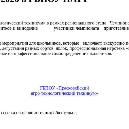
гический техникум» в рамках регионального этапа Чемпионат
 напитков и виноделие участники чемпионата приготавливал
.
риятия для школьников, которые включает: экскурсию по т
, дегустация разных сортов яблок, профессиональная игротека
ые на профессиональное самоопределение школьников.
ГБПОУ «Прасковейский
агро-технологический техникум»
сылка на первоисточник обязательна.