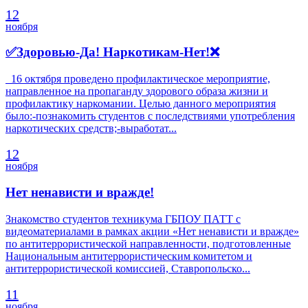
12
ноября
✅Здоровью-Да! Наркотикам-Нет!❌
16 октября проведено профилактическое мероприятие,
направленное на пропаганду здорового образа жизни и
профилактику наркомании. Целью данного мероприятия
было:-познакомить студентов с последствиями употребления
наркотических средств;-выработат...
12
ноября
Нет ненависти и вражде!
Знакомство студентов техникума ГБПОУ ПАТТ с
видеоматериалами в рамках акции «Нет ненависти и вражде»
по антитеррористической направленности, подготовленные
Национальным антитеррористическим комитетом и
антитеррористической комиссией, Ставропольско...
11
ноября