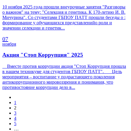
10 ноября 2025 года прошли внеурочные занятия "Разговоры
о важном" на тему: "Селекция и генетика. К 170-летию И. В.
Мичурина". Со студентами ГБПОУ ПАТТ прошли беседы о :
формирование у обучающихся представленийо роли и
значении селекции и генетик...
07
ноября
Акция "Стоп Коррупция" 2025
Вместе против коррупции акция "Стоп Коррупция прошла
в нашем техникуме для студентов ГБПОУ ПАТТ". Цель
мероприятия – воспитание у подрастающего поколения
антикоррупционного мировоззрения и понимания, что
противостояние коррупции дело в...
1
2
3
4
5
…