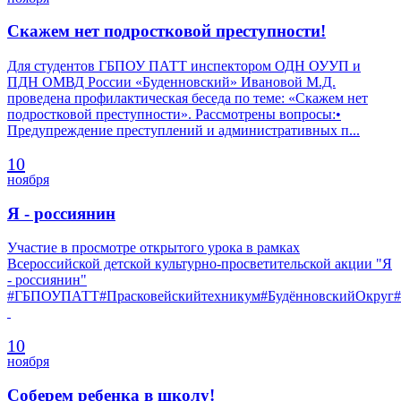
Скажем нет подростковой преступности!
Для студентов ГБПОУ ПАТТ инспектором ОДН ОУУП и
ПДН ОМВД России «Буденновский» Ивановой М.Д.
проведена профилактическая беседа по теме: «Скажем нет
подростковой преступности». Рассмотрены вопросы:•
Предупреждение преступлений и административных п...
10
ноября
Я - россиянин
Участие в просмотре открытого урока в рамках
Всероссийской детской культурно-просветительской акции "Я
- россиянин"
#ГБПОУПАТТ#Прасковейскийтехникум#БудённовскийОкруг#
10
ноября
Соберем ребенка в школу!