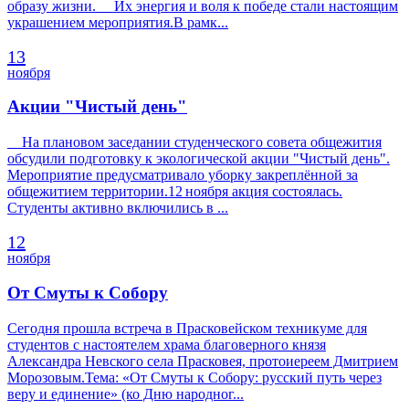
образу жизни. Их энергия и воля к победе стали настоящим
украшением мероприятия.В рамк...
13
ноября
Акции "Чистый день"
На плановом заседании студенческого совета общежития
обсудили подготовку к экологической акции "Чистый день".
Мероприятие предусматривало уборку закреплённой за
общежитием территории.12 ноября акция состоялась.
Студенты активно включились в ...
12
ноября
От Смуты к Собору
Сегодня прошла встреча в Прасковейском техникуме для
студентов с настоятелем храма благоверного князя
Александра Невского села Прасковея, протоиереем Дмитрием
Морозовым.Тема: «От Смуты к Собору: русский путь через
веру и единение» (ко Дню народног...