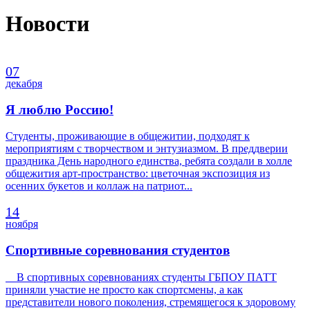
Новости
07
декабря
Я люблю Россию!
Студенты, проживающие в общежитии, подходят к
мероприятиям с творчеством и энтузиазмом. В преддверии
праздника День народного единства, ребята создали в холле
общежития арт-пространство: цветочная экспозиция из
осенних букетов и коллаж на патриот...
14
ноября
Спортивные соревнования студентов
В спортивных соревнованиях студенты ГБПОУ ПАТТ
приняли участие не просто как спортсмены, а как
представители нового поколения, стремящегося к здоровому